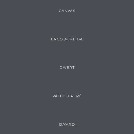
CANVAS
LAGO ALMEIDA
D/VERT
PÁTIO JURERÊ
D/YARD