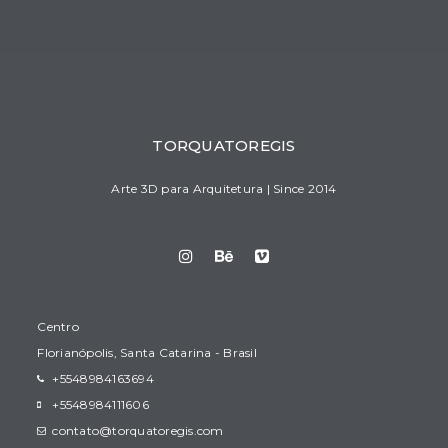
TORQUATOREGIS
Arte 3D para Arquitetura | Since 2014
Centro
Florianópolis, Santa Catarina - Brasil
+5548984163694
+5548984111606
contato@torquatoregis.com