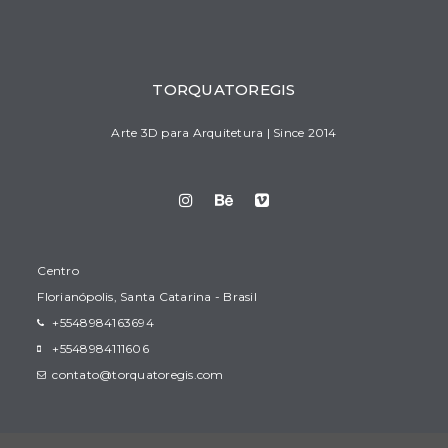
TORQUATOREGIS
Arte 3D para Arquitetura | Since 2014
Centro
Florianópolis, Santa Catarina - Brasil
+5548984163694
+5548984111606
contato@torquatoregis.com