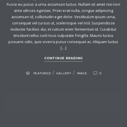
Fusce eu purus a urna accumsan luctus. Nullam sit amet nisi non
ante ultrices egestas. Proin erat nulla, congue adipiscing
accumsan id, sollicitudin eget dolor. Vestibulum ipsum urna,
consequat vel cursus ut, scelerisque vel nisl. Suspendisse
molestie facilisis dui, et rutrum enim fermentum id. Curabitur
tincidunt tellus sed risus vulputate fringilla. Mauris luctus
posuere odio, quis viverra purus consequat ac. Aliquam luctus
[…]
CONTINUE READING
/
/
FEATURED
GALLERY
IMAGE
0