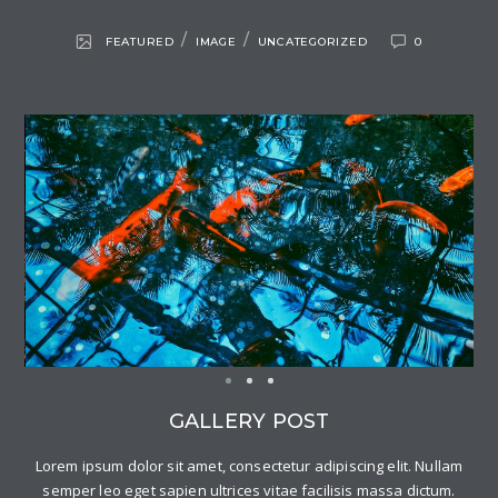
/
/
FEATURED
IMAGE
UNCATEGORIZED
0
GALLERY POST
Lorem ipsum dolor sit amet, consectetur adipiscing elit. Nullam
semper leo eget sapien ultrices vitae facilisis massa dictum.