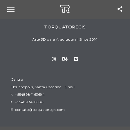
TORQUATOREGIS
Arte 3D para Arquitetura | Since 2014
Centro
Florianópolis, Santa Catarina - Brasil
+5548984163694
+5548984111606
contato@torquatoregis.com