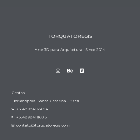
TORQUATOREGIS
Arte 3D para Arquitetura | Since 2014
Centro
Florianópolis, Santa Catarina - Brasil
+5548984163694
+5548984111606
contato@torquatoregis.com