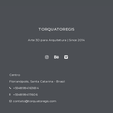
TORQUATOREGIS
Arte 3D para Arquitetura | Since 2014
Centro
Florianópolis, Santa Catarina - Brasil
+5548984163694
+5548984111606
contato@torquatoregis.com