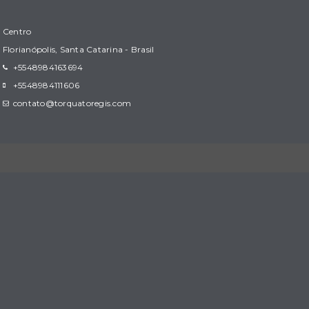
Centro
Florianópolis, Santa Catarina - Brasil
+5548984163694
+5548984111606
contato@torquatoregis.com